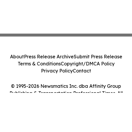
About
Press Release Archive
Submit Press Release
Terms & Conditions
Copyright/DMCA Policy
Privacy Policy
Contact
© 1995-2026 Newsmatics Inc. dba Affinity Group
Publishing & Transportation Professional Times. All
Rights Reserved.
Cookie Settings / Your Privacy Choices